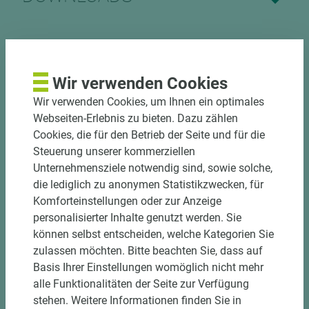
Nutzen Sie unseren
Wir verwenden Cookies
Zuschnittservice
Wir verwenden Cookies, um Ihnen ein optimales
Webseiten-Erlebnis zu bieten. Dazu zählen
Bekantungsfähiger Fixmaßzuschnitt maßhaltig
Cookies, die für den Betrieb der Seite und für die
und winkelgenau
Steuerung unserer kommerziellen
Hohe und präzise Leistung durch
Unternehmensziele notwendig sind, sowie solche,
halbautomatische Beschickung
die lediglich zu anonymen Statistikzwecken, für
Einzelteiletikettierung auf Wunsch möglich
Komforteinstellungen oder zur Anzeige
Materialschonende und kundengerechte
personalisierter Inhalte genutzt werden. Sie
Verpackung der Fixmaße
können selbst entscheiden, welche Kategorien Sie
zulassen möchten. Bitte beachten Sie, dass auf
Jetzt Zuschnitt anfragen
Basis Ihrer Einstellungen womöglich nicht mehr
alle Funktionalitäten der Seite zur Verfügung
stehen. Weitere Informationen finden Sie in