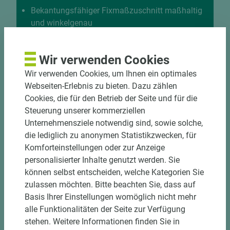
Bekantungsfähiger Fixmaßzuschnitt maßhaltig
und winkelgenau
Hohe und präzise Leistung durch
halbautomatische Beschickung
Wir verwenden Cookies
Einzelteiletikettierung auf Wunsch möglich
Materialschonende und kundengerechte
Wir verwenden Cookies, um Ihnen ein optimales
Verpackung der Fixmaße
Webseiten-Erlebnis zu bieten. Dazu zählen
Cookies, die für den Betrieb der Seite und für die
Steuerung unserer kommerziellen
Jetzt Zuschnitt anfragen
Unternehmensziele notwendig sind, sowie solche,
die lediglich zu anonymen Statistikzwecken, für
Komforteinstellungen oder zur Anzeige
personalisierter Inhalte genutzt werden. Sie
können selbst entscheiden, welche Kategorien Sie
zulassen möchten. Bitte beachten Sie, dass auf
Basis Ihrer Einstellungen womöglich nicht mehr
alle Funktionalitäten der Seite zur Verfügung
stehen. Weitere Informationen finden Sie in