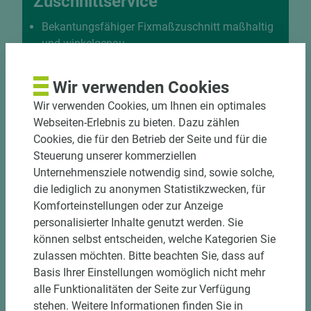
Zuschnittservice
Bekantungsfähiger Fixmaßzuschnitt maßhaltig
und winkelgenau
Hohe und präzise Leistung durch
halbautomatische Beschickung
Wir verwenden Cookies
Einzelteiletikettierung auf Wunsch möglich
Wir verwenden Cookies, um Ihnen ein optimales
Materialschonende und kundengerechte
Webseiten-Erlebnis zu bieten. Dazu zählen
Verpackung der Fixmaße
Cookies, die für den Betrieb der Seite und für die
Steuerung unserer kommerziellen
Jetzt Zuschnitt anfragen
Unternehmensziele notwendig sind, sowie solche,
die lediglich zu anonymen Statistikzwecken, für
Komforteinstellungen oder zur Anzeige
personalisierter Inhalte genutzt werden. Sie
können selbst entscheiden, welche Kategorien Sie
zulassen möchten. Bitte beachten Sie, dass auf
Basis Ihrer Einstellungen womöglich nicht mehr
alle Funktionalitäten der Seite zur Verfügung
stehen. Weitere Informationen finden Sie in