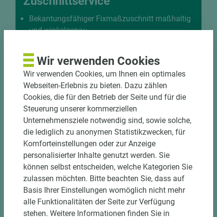
Zuschnittservice
Bekantungsfähiger Fixmaßzuschnitt maßhaltig
und winkelgenau
Hohe und präzise Leistung durch
halbautomatische Beschickung
Wir verwenden Cookies
Einzelteiletikettierung auf Wunsch möglich
Wir verwenden Cookies, um Ihnen ein optimales
Materialschonende und kundengerechte
Webseiten-Erlebnis zu bieten. Dazu zählen
Verpackung der Fixmaße
Cookies, die für den Betrieb der Seite und für die
Steuerung unserer kommerziellen
Jetzt Zuschnitt anfragen
Unternehmensziele notwendig sind, sowie solche,
die lediglich zu anonymen Statistikzwecken, für
Komforteinstellungen oder zur Anzeige
personalisierter Inhalte genutzt werden. Sie
können selbst entscheiden, welche Kategorien Sie
zulassen möchten. Bitte beachten Sie, dass auf
Basis Ihrer Einstellungen womöglich nicht mehr
alle Funktionalitäten der Seite zur Verfügung
stehen. Weitere Informationen finden Sie in