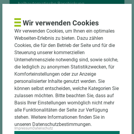
halbautomatische Beschickung
Einzelteiletikettierung auf Wunsch möglich
Materialschonende und kundengerechte
Wir verwenden Cookies
Verpackung der Fixmaße
Wir verwenden Cookies, um Ihnen ein optimales
Webseiten-Erlebnis zu bieten. Dazu zählen
Jetzt Zuschnitt anfragen
Cookies, die für den Betrieb der Seite und für die
Steuerung unserer kommerziellen
Unternehmensziele notwendig sind, sowie solche,
die lediglich zu anonymen Statistikzwecken, für
Komforteinstellungen oder zur Anzeige
personalisierter Inhalte genutzt werden. Sie
können selbst entscheiden, welche Kategorien Sie
zulassen möchten. Bitte beachten Sie, dass auf
Basis Ihrer Einstellungen womöglich nicht mehr
alle Funktionalitäten der Seite zur Verfügung
stehen. Weitere Informationen finden Sie in
unseren Datenschutzbestimmungen.
Impressum
Datenschutz