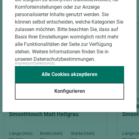
PASSENDES ZUBEHÖR
Komforteinstellungen oder zur Anzeige
personalisierter Inhalte genutzt werden. Sie
können selbst entscheiden, welche Kategorien Sie
zulassen möchten. Bitte beachten Sie, dass auf
Basis Ihrer Einstellungen womöglich nicht mehr
alle Funktionalitäten der Seite zur Verfügung
stehen. Weitere Informationen finden Sie in
unseren Datenschutzbestimmungen.
Impressum
Datenschutz
Alle Cookies akzeptieren
8 weitere Varianten
Konfigurieren
Art.-Nr. 06500020073
Art.-Nr
EGGER ABS-Kante U708 ST9
EGGER
Smoothtouch Matt Hellgrau
Smooth
Länge (mm)
Breite (mm)
Stärke (mm)
Länge (