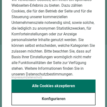
Besuchen Sie unsere Ausstellung und nutzen Sie
Webseiten-Erlebnis zu bieten. Dazu zählen
unser Know-How für Trends, Farben und Räume.
Cookies, die für den Betrieb der Seite und für die
Steuerung unserer kommerziellen
Jetzt Termin vereinbaren
Unternehmensziele notwendig sind, sowie solche,
die lediglich zu anonymen Statistikzwecken, für
Standort Emsbüren
Komforteinstellungen oder zur Anzeige
personalisierter Inhalte genutzt werden. Sie
können selbst entscheiden, welche Kategorien Sie
zulassen möchten. Bitte beachten Sie, dass auf
DOWNLOADS
Basis Ihrer Einstellungen womöglich nicht mehr
alle Funktionalitäten der Seite zur Verfügung
stehen. Weitere Informationen finden Sie in
unseren Datenschutzbestimmungen.
Impressum
Datenschutz
Alle Cookies akzeptieren
Konfigurieren