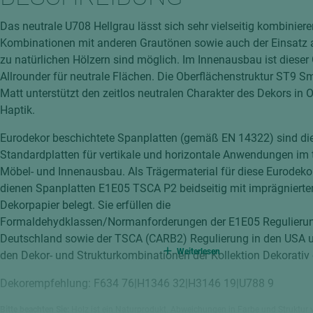
hochglänzend
atten
Das neutrale U708 Hellgrau lässt sich sehr vielseitig kombiniere
matt
ng
Kombinationen mit anderen Grautönen sowie auch der Einsatz a
Tischlerplatten
zu natürlichen Hölzern sind möglich. Im Innenausbau ist dieser
hichtet
Allrounder für neutrale Flächen. Die Oberflächenstruktur ST9 
Sonderaufbauten
Matt unterstützt den zeitlos neutralen Charakter des Dekors in 
Stab--Stäbchenplatten
Haptik.
edelfurniert
Eurodekor beschichtete Spanplatten (gemäß EN 14322) sind di
ntflammbar
leicht
Standardplatten für vertikale und horizontale Anwendungen im
melaminbeschichtet
ds
Möbel- und Innenausbau. Als Trägermaterial für diese Eurodeko
dienen Spanplatten E1E05 TSCA P2 beidseitig mit imprägniert
schwer entflammbar
Dekorpapier belegt. Sie erfüllen die
Formaldehydklassen/Normanforderungen der E1E05 Regulierun
Deutschland sowie der TSCA (CARB2) Regulierung in den USA u
Weiterlesen
den Dekor- und Strukturkombinationen der Kollektion Dekorativ e
Dekorempfehlung: F634 76|H1346 32|H3146 19|U788 9
Bitte beachten Sie:
Holz ist ein Naturprodukt. Abweichungen in Farbe und Struktur 