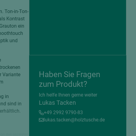
n. Ton-in-Ton-
ls Kontrast
 Grauton ein
Smoothtouch
Optik und
e
 trockenen
Haben Sie Fragen
r Variante
em
zum Produkt?
= beschichtete Plattenwerkstoffe
Ich helfe Ihnen gerne weiter
g in
Lukas Tacken
nd sind in
rhältlich.
+49 2992 9790-83
lukas.tacken@holztusche.de
von den gezeigten