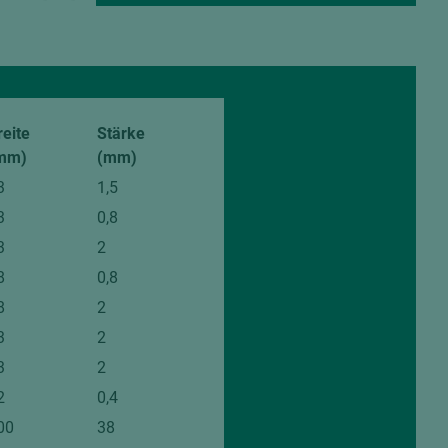
reite
Stärke
mm)
(mm)
3
1,5
3
0,8
3
2
8
0,8
8
2
3
2
3
2
2
0,4
00
38