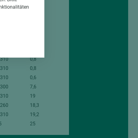
.070
38
nktionalitäten
50
0,8
.020
0,8
.310
0,8
.310
0,8
.310
0,6
.310
0,8
.310
0,8
.310
0,6
.300
7,6
.310
19
.260
18,3
.310
19,2
5
25