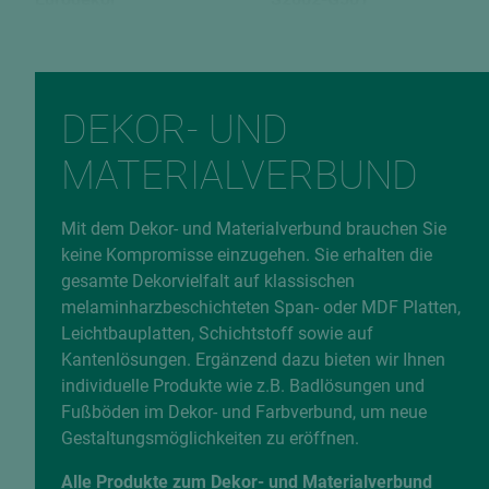
Oberfläche
Pantone
Dekorbeschichtung
420C*
RAL (ähnl.)
Rückseite
DEKOR- UND
7047***
U708 9
MATERIALVERBUND
Verleimungsart
EAN
P2 / V20
9010389481308
Mit dem Dekor- und Materialverbund brauchen Sie
Fehlerhafte Daten melden
keine Kompromisse einzugehen. Sie erhalten die
gesamte Dekorvielfalt auf klassischen
melaminharzbeschichteten Span- oder MDF Platten,
Leichtbauplatten, Schichtstoff sowie auf
Kantenlösungen. Ergänzend dazu bieten wir Ihnen
individuelle Produkte wie z.B. Badlösungen und
Fußböden im Dekor- und Farbverbund, um neue
Gestaltungsmöglichkeiten zu eröffnen.
Alle Produkte zum Dekor- und Materialverbund