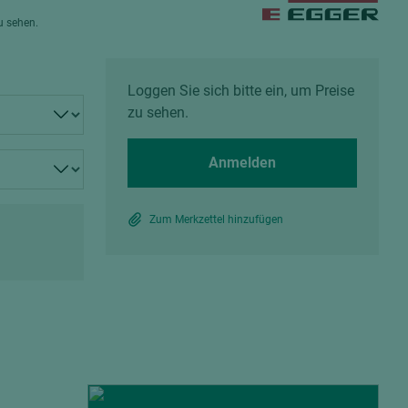
Spanplatten zementgebunden
zu sehen.
Sperrholz
Alle Partner anzeigen
Alle Partner anzeigen
Loggen Sie sich bitte ein, um Preise
zu sehen.
Anmelden
chtet
Zum Merkzettel hinzufügen