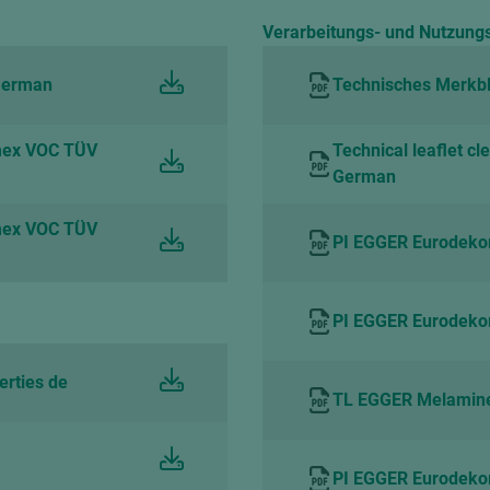
Verarbeitungs- und Nutzung
 German
Technisches Merkbla
mex VOC TÜV
Technical leaflet cl
German
mex VOC TÜV
PI EGGER Eurodeko
PI EGGER Eurodekor
erties de
TL EGGER Melamine s
PI EGGER Eurodekor