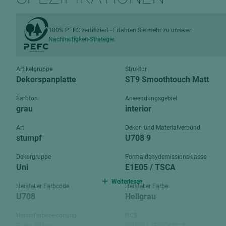
Verbundpl
grundierfolienbeschichtet
Verpacku
hochglänzend
100% PEFC zertifiziert - Erfahren Sie mehr zu unserer
biegbar
Nachhaltigkeit-Strategie.
leicht
dekorbesc
matt
leicht
Artikelgruppe
Struktur
roh
Dekorspanplatte
ST9 Smoothtouch Matt
roh
schwer entflammbar
Farbton
Anwendungsgebiet
schwer e
grau
interior
Trockenbau
UPB Boar
Art
Dekor- und Materialverbund
Gipsfaserplatten
stumpf
U708 9
Norit-Platten
Dekorgruppe
Formaldehydemissionsklasse
Uni
E1E05 / TSCA
Weiterlesen
Hersteller Farbcode
Hersteller Farbe
U708
Hellgrau
Herstellerbezeichnung
NCS
Eurodekor
S2002-G50Y****