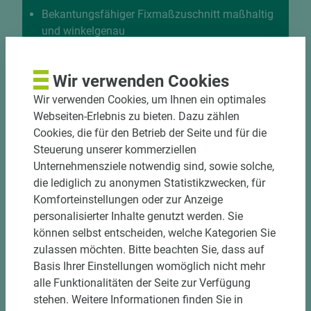
Bekantungsfähiger Fixmaßzuschnitt maßhaltig
und winkelgenau
Hohe und präzise Leistung durch
halbautomatische Beschickung
Wir verwenden Cookies
Einzelteiletikettierung auf Wunsch möglich
Materialschonende und kundengerechte
Wir verwenden Cookies, um Ihnen ein optimales
Verpackung der Fixmaße
Webseiten-Erlebnis zu bieten. Dazu zählen
Cookies, die für den Betrieb der Seite und für die
Steuerung unserer kommerziellen
Jetzt Zuschnitt anfragen
Unternehmensziele notwendig sind, sowie solche,
die lediglich zu anonymen Statistikzwecken, für
Komforteinstellungen oder zur Anzeige
personalisierter Inhalte genutzt werden. Sie
können selbst entscheiden, welche Kategorien Sie
zulassen möchten. Bitte beachten Sie, dass auf
Basis Ihrer Einstellungen womöglich nicht mehr
alle Funktionalitäten der Seite zur Verfügung
stehen. Weitere Informationen finden Sie in