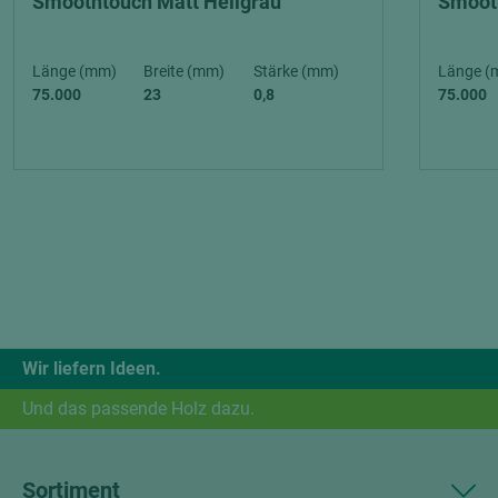
Smoothtouch Matt Hellgrau
Smooth
Länge (mm)
Breite (mm)
Stärke (mm)
Länge (
75.000
23
0,8
75.000
Wir liefern Ideen.
Und das passende Holz dazu.
Sortiment