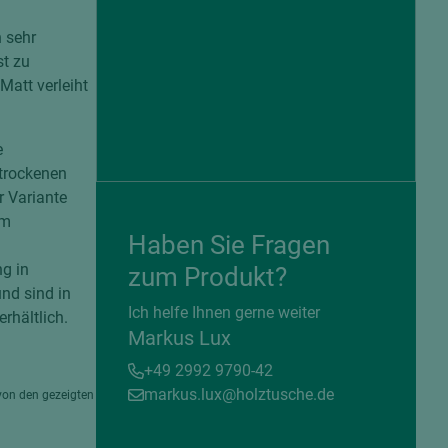
 sehr
st zu
Matt verleiht
e
 trockenen
r Variante
em
Haben Sie Fragen
g in
zum Produkt?
nd sind in
= beschichtete Plattenwerkstoffe
Ich helfe Ihnen gerne weiter
rhältlich.
Markus Lux
+49 2992 9790-42
markus.lux@holztusche.de
von den gezeigten