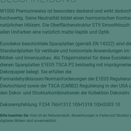
hochglänzend
atten
W1000 Premiumweiss ist besonders deckend und wirkt dadurch
matt
ng
hochwertig. Seine Neutralität bildet einen harmonischen Kontra
Tischlerplatten
natürlichen Hölzern. Die Oberflächenstruktur ST9 Smoothtouch 
hichtet
allen Unifarben eine natürlich matte Haptik und Optik.
Sonderaufbauten
Stab--Stäbchenplatten
Eurodekor beschichtete Spanplatten (gemäß EN 14322) sind di
Standardplatten für vertikale und horizontale Anwendungen im
edelfurniert
Möbel- und Innenausbau. Als Trägermaterial für diese Eurodeko
ntflammbar
leicht
dienen Spanplatten E1E05 TSCA P2 beidseitig mit imprägniert
melaminbeschichtet
ds
Dekorpapier belegt. Sie erfüllen die
Formaldehydklassen/Normanforderungen der E1E05 Regulierun
schwer entflammbar
Deutschland sowie der TSCA (CARB2) Regulierung in den USA u
den Dekor- und Strukturkombinationen der Kollektion Dekorativ e
Dekorempfehlung: F234 76|H1312 10|H1318 10|H3303 10
Bitte beachten Sie:
Holz ist ein Naturprodukt. Abweichungen in Farbe und Struktur 
digitalen Bildern sind unvermeidlich.