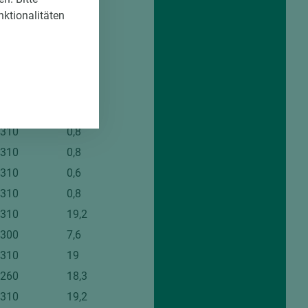
.060
10
nktionalitäten
.060
13
50
0,8
.020
0,8
.310
0,8
.310
0,6
.310
0,8
.310
0,8
.310
0,6
.310
0,8
.310
19,2
.300
7,6
.310
19
.260
18,3
.310
19,2