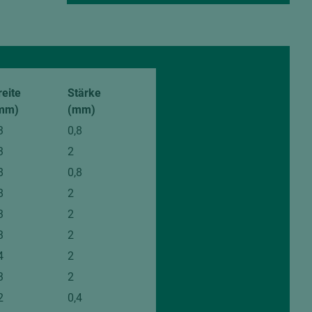
reite
Stärke
mm)
(mm)
3
0,8
3
2
8
0,8
8
2
3
2
3
2
4
2
3
2
2
0,4