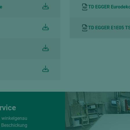
de
TD EGGER Eurodeko
TD EGGER E1E05 TS
rvice
d winkelgenau
e Beschickung