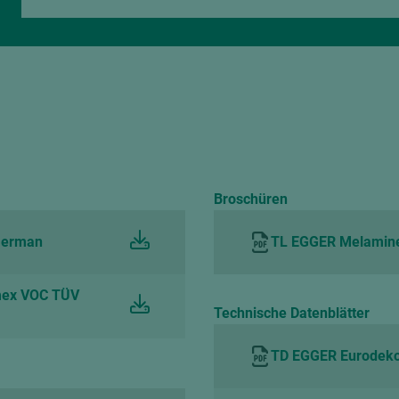
Broschüren
 German
TL EGGER Melamine s
mex VOC TÜV
Technische Datenblätter
TD EGGER Eurodeko