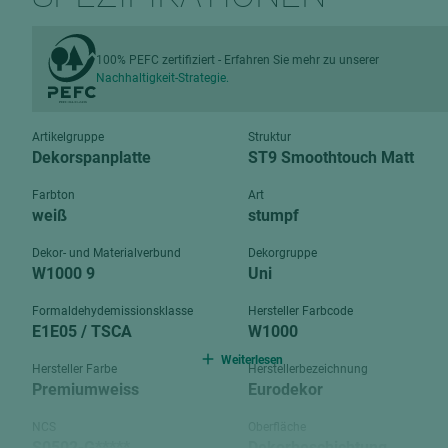
Verbundpl
grundierfolienbeschichtet
Verpacku
hochglänzend
100% PEFC zertifiziert - Erfahren Sie mehr zu unserer
biegbar
Nachhaltigkeit-Strategie.
leicht
dekorbesc
matt
leicht
Artikelgruppe
Struktur
roh
Dekorspanplatte
ST9 Smoothtouch Matt
roh
schwer entflammbar
Farbton
Art
schwer e
weiß
stumpf
Trockenbau
UPB Boar
Dekor- und Materialverbund
Dekorgruppe
Gipsfaserplatten
W1000 9
Uni
Norit-Platten
Formaldehydemissionsklasse
Hersteller Farbcode
E1E05 / TSCA
W1000
Weiterlesen
Hersteller Farbe
Herstellerbezeichnung
Premiumweiss
Eurodekor
NCS
Oberfläche
S0502-G*****
Dekorbeschichtung