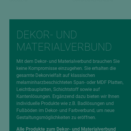
RAL (ähnl.)
Rückseite
9003****
W1000 9
Verleimungsart
EAN
DEKOR- UND
P2 / V20
9009094323423
MATERIALVERBUND
Fehlerhafte Daten melden
Mit dem Dekor- und Materialverbund brauchen Sie
keine Kompromisse einzugehen. Sie erhalten die
gesamte Dekorvielfalt auf klassischen
melaminharzbeschichteten Span- oder MDF Platten,
Leichtbauplatten, Schichtstoff sowie auf
Kantenlösungen. Ergänzend dazu bieten wir Ihnen
individuelle Produkte wie z.B. Badlösungen und
Fußböden im Dekor- und Farbverbund, um neue
Gestaltungsmöglichkeiten zu eröffnen.
Alle Produkte zum Dekor- und Materialverbund