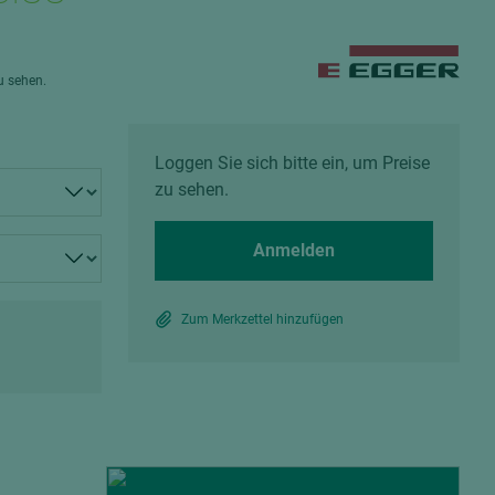
Spanplatten zementgebunden
Sperrholz
Alle Partner anzeigen
Alle Partner anzeigen
zu sehen.
Loggen Sie sich bitte ein, um Preise
zu sehen.
chtet
Anmelden
Zum Merkzettel hinzufügen