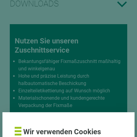
DOWNLOADS
Nutzen Sie unseren
Zuschnittservice
Bekantungsfähiger Fixmaßzuschnitt maßhaltig
und winkelgenau
Hohe und präzise Leistung durch
halbautomatische Beschickung
Einzelteiletikettierung auf Wunsch möglich
Materialschonende und kundengerechte
Verpackung der Fixmaße
Jetzt Zuschnitt anfragen
Wir verwenden Cookies