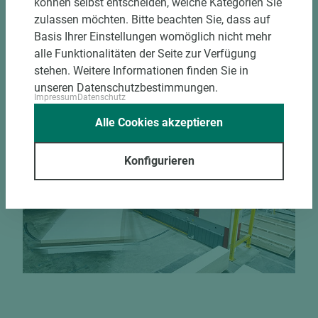
können selbst entscheiden, welche Kategorien Sie
Hohe und präzise Leistung durch
zulassen möchten. Bitte beachten Sie, dass auf
halbautomatische Beschickung
Basis Ihrer Einstellungen womöglich nicht mehr
Einzelteiletikettierung auf Wunsch möglich
alle Funktionalitäten der Seite zur Verfügung
Materialschonende und kundengerechte
stehen. Weitere Informationen finden Sie in
Verpackung der Fixmaße
unseren Datenschutzbestimmungen.
Impressum
Datenschutz
Jetzt Zuschnitt anfragen
Alle Cookies akzeptieren
Konfigurieren