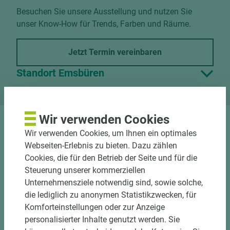
Besuchen Sie unsere Ausstellung und nutzen Sie
unser Know-How für Trends, Farben und Räume.
Jetzt Termin vereinbaren
Standort Emsbüren
Wir verwenden Cookies
Wir verwenden Cookies, um Ihnen ein optimales
Webseiten-Erlebnis zu bieten. Dazu zählen
Cookies, die für den Betrieb der Seite und für die
Steuerung unserer kommerziellen
Nutzen Sie unseren
Unternehmensziele notwendig sind, sowie solche,
Zuschnittservice
die lediglich zu anonymen Statistikzwecken, für
Komforteinstellungen oder zur Anzeige
Bekantungsfähiger Fixmaßzuschnitt maßhaltig
personalisierter Inhalte genutzt werden. Sie
und winkelgenau