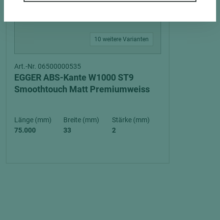
10 weitere Varianten
Art.-Nr. 06500000535
EGGER ABS-Kante W1000 ST9
Smoothtouch Matt Premiumweiss
Länge (mm)
Breite (mm)
Stärke (mm)
75.000
33
2