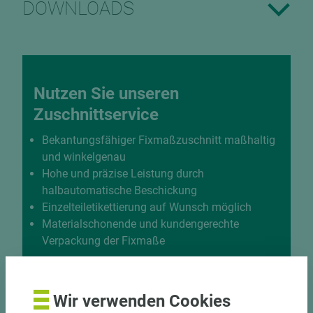
DOWNLOADS
Nutzen Sie unseren
Zuschnittservice
Bekantungsfähiger Fixmaßzuschnitt maßhaltig
und winkelgenau
Hohe und präzise Leistung durch
halbautomatische Beschickung
Einzelteiletikettierung auf Wunsch möglich
Materialschonende und kundengerechte
Verpackung der Fixmaße
Jetzt Zuschnitt anfragen
Wir verwenden Cookies