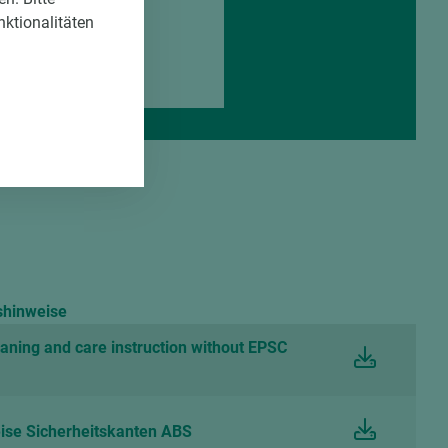
.310
0,6
nktionalitäten
.310
19
.310
19,2
shinweise
eaning and care instruction without EPSC
ise Sicherheitskanten ABS