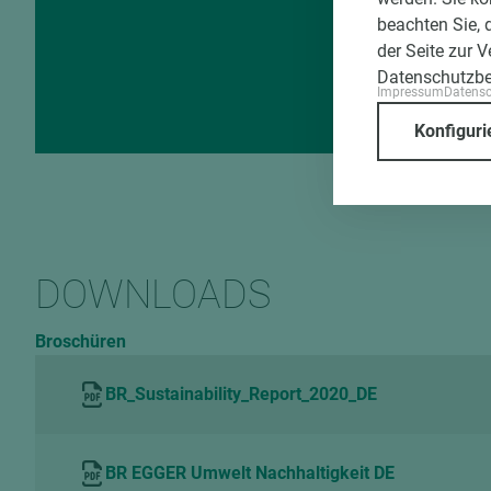
beachten Sie, 
der Seite zur 
Datenschutzb
Impressum
Datens
Konfiguri
DOWNLOADS
Broschüren
BR_Sustainability_Report_2020_DE
BR EGGER Umwelt Nachhaltigkeit DE