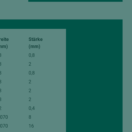
reite
Stärke
mm)
(mm)
3
0,8
3
2
8
0,8
8
2
3
2
3
2
2
0,4
.070
8
.070
16