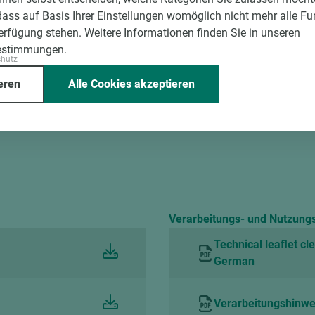
Schichtstoff
4.100
1
dass auf Basis Ihrer Einstellungen womöglich nicht mehr alle Fu
Verbundelement
3.050
1
Verfügung stehen. Weitere Informationen finden Sie in unseren
estimmungen.
Verbundelement
4.100
1
chutz
eren
Alle Cookies akzeptieren
Verarbeitungs- und Nutzung
Technical leaflet cl
German
Verarbeitungshinwe