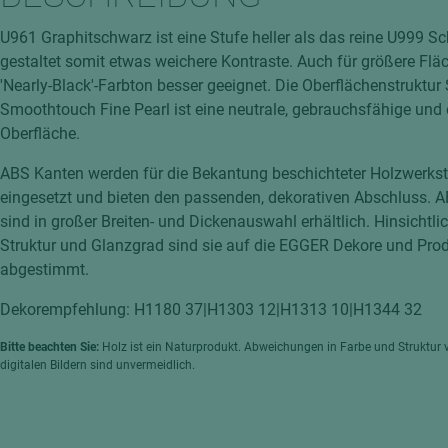
hochglänzend
atten
U961 Graphitschwarz ist eine Stufe heller als das reine U999 S
matt
ng
gestaltet somit etwas weichere Kontraste. Auch für größere Fläc
Tischlerplatten
'Nearly-Black'-Farbton besser geeignet. Die Oberflächenstruktur
hichtet
Smoothtouch Fine Pearl ist eine neutrale, gebrauchsfähige und
Sonderaufbauten
Oberfläche.
Stab--Stäbchenplatten
ABS Kanten werden für die Bekantung beschichteter Holzwerkst
edelfurniert
eingesetzt und bieten den passenden, dekorativen Abschluss. 
ntflammbar
leicht
sind in großer Breiten- und Dickenauswahl erhältlich. Hinsichtli
melaminbeschichtet
ds
Struktur und Glanzgrad sind sie auf die EGGER Dekore und Pro
abgestimmt.
schwer entflammbar
Dekorempfehlung: H1180 37|H1303 12|H1313 10|H1344 32
Bitte beachten Sie:
Holz ist ein Naturprodukt. Abweichungen in Farbe und Struktur 
digitalen Bildern sind unvermeidlich.