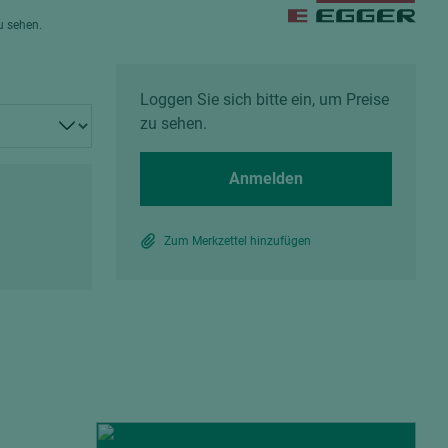
Spanplatten zementgebunden
zu sehen.
Sperrholz
Alle Partner anzeigen
Alle Partner anzeigen
Loggen Sie sich bitte ein, um Preise
zu sehen.
Anmelden
chtet
Zum Merkzettel hinzufügen