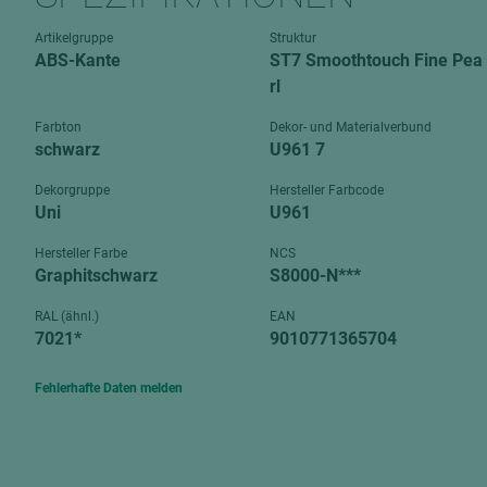
Verbundpl
grundierfolienbeschichtet
Artikelgruppe
Struktur
Verpacku
ABS-Kante
ST7 Smoothtouch Fine Pea
hochglänzend
biegbar
rl
leicht
dekorbesc
Farbton
Dekor- und Materialverbund
matt
schwarz
U961 7
leicht
roh
roh
Dekorgruppe
Hersteller Farbcode
schwer entflammbar
Uni
U961
schwer e
Trockenbau
Hersteller Farbe
NCS
UPB Boar
Graphitschwarz
S8000-N***
Gipsfaserplatten
RAL (ähnl.)
EAN
Norit-Platten
7021*
9010771365704
Fehlerhafte Daten melden