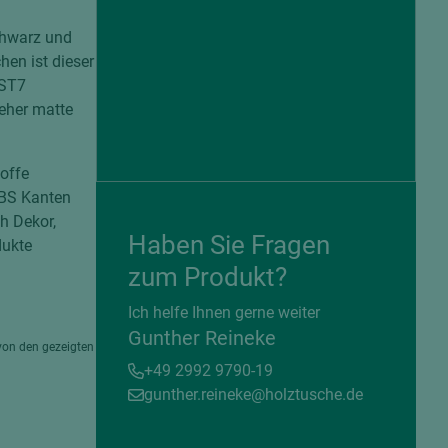
chwarz und
hen ist dieser
 ST7
 eher matte
offe
ABS Kanten
ch Dekor,
Haben Sie Fragen
dukte
zum Produkt?
= beschichtete Plattenwerkstoffe
Ich helfe Ihnen gerne weiter
Gunther Reineke
von den gezeigten
+49 2992 9790-19
gunther.reineke@holztusche.de