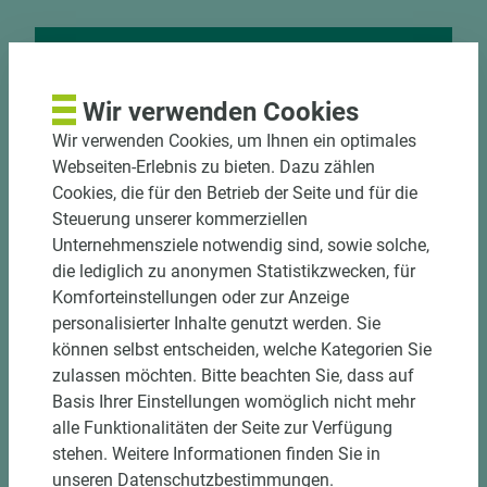
Nutzen Sie unseren
Wir verwenden Cookies
Zuschnittservice
Wir verwenden Cookies, um Ihnen ein optimales
Bekantungsfähiger Fixmaßzuschnitt maßhaltig
Webseiten-Erlebnis zu bieten. Dazu zählen
und winkelgenau
Cookies, die für den Betrieb der Seite und für die
Hohe und präzise Leistung durch
Steuerung unserer kommerziellen
halbautomatische Beschickung
Unternehmensziele notwendig sind, sowie solche,
Einzelteiletikettierung auf Wunsch möglich
die lediglich zu anonymen Statistikzwecken, für
Materialschonende und kundengerechte
Komforteinstellungen oder zur Anzeige
Verpackung der Fixmaße
personalisierter Inhalte genutzt werden. Sie
können selbst entscheiden, welche Kategorien Sie
zulassen möchten. Bitte beachten Sie, dass auf
Jetzt Zuschnitt anfragen
Basis Ihrer Einstellungen womöglich nicht mehr
alle Funktionalitäten der Seite zur Verfügung
stehen. Weitere Informationen finden Sie in
unseren Datenschutzbestimmungen.