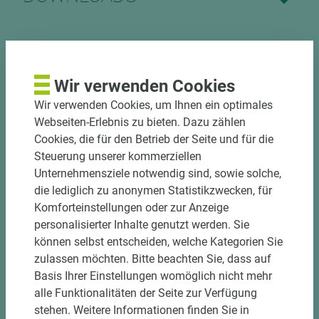
Nutzen Sie unseren
Wir verwenden Cookies
Zuschnittservice
Wir verwenden Cookies, um Ihnen ein optimales
Webseiten-Erlebnis zu bieten. Dazu zählen
Bekantungsfähiger Fixmaßzuschnitt maßhaltig
Cookies, die für den Betrieb der Seite und für die
und winkelgenau
Steuerung unserer kommerziellen
Hohe und präzise Leistung durch
Unternehmensziele notwendig sind, sowie solche,
halbautomatische Beschickung
die lediglich zu anonymen Statistikzwecken, für
Einzelteiletikettierung auf Wunsch möglich
Komforteinstellungen oder zur Anzeige
Materialschonende und kundengerechte
personalisierter Inhalte genutzt werden. Sie
Verpackung der Fixmaße
können selbst entscheiden, welche Kategorien Sie
zulassen möchten. Bitte beachten Sie, dass auf
Jetzt Zuschnitt anfragen
Basis Ihrer Einstellungen womöglich nicht mehr
alle Funktionalitäten der Seite zur Verfügung
stehen. Weitere Informationen finden Sie in