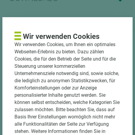
Nutzen Sie unseren
Wir verwenden Cookies
Zuschnittservice
Wir verwenden Cookies, um Ihnen ein optimales
Webseiten-Erlebnis zu bieten. Dazu zählen
Bekantungsfähiger Fixmaßzuschnitt maßhaltig
Cookies, die für den Betrieb der Seite und für die
und winkelgenau
Steuerung unserer kommerziellen
Hohe und präzise Leistung durch
Unternehmensziele notwendig sind, sowie solche,
halbautomatische Beschickung
die lediglich zu anonymen Statistikzwecken, für
Einzelteiletikettierung auf Wunsch möglich
Komforteinstellungen oder zur Anzeige
Materialschonende und kundengerechte
personalisierter Inhalte genutzt werden. Sie
Verpackung der Fixmaße
können selbst entscheiden, welche Kategorien Sie
zulassen möchten. Bitte beachten Sie, dass auf
Jetzt Zuschnitt anfragen
Basis Ihrer Einstellungen womöglich nicht mehr
alle Funktionalitäten der Seite zur Verfügung
stehen. Weitere Informationen finden Sie in